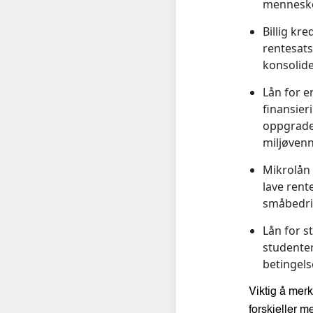
menneske
Billig kre
rentesats
konsolide
Lån for e
finansier
oppgrader
miljøvenn
Mikrolån 
lave rent
småbedrif
Lån for s
studenter
betingels
Viktig å merk
forskjeller m