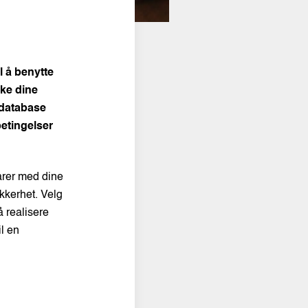
il å benytte
ske dine
 database
betingelser
arer med dine
kkerhet. Velg
å realisere
l en