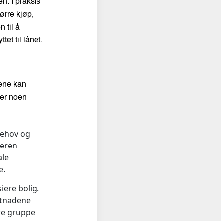
n. I praksis
tørre kjøp,
 til å
et til lånet.
nene kan
 er noen
behov og
keren
ale
e.
siere bolig.
ostnadene
ere gruppe