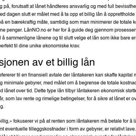
g på, forutsatt at lånet håndteres ansvarlig og med full bevissth
ed dagen slutt er målet med å ta opp et billig lån å oppretthol
r på en bærekraftig måte, samtidig som man minimerer de totale
å låne penger. LånNO.no er her for å guide deg gjennom prosessen
l å sammenligne lånene og til slutt velge et lån som ikke bare er
erfekt til dine unike økonomiske krav.
sjonen av et billig lån
refererer til en finansiell avtale der låntakeren kan skaffe kapital
og minimale gebyrer, med målet om å begrense de totale kostn
 lånet over tid. Dette type lån tilbyr låntakeren økonomisk støt
år, som lav rente og rimelige betingelser, for å sikre at lånet er
g.
billig,» fokuserer vi på at renten som låntakeren må betale for å 
 eventuelle tilleggskostnader i form av gebyrer, er relativt lave