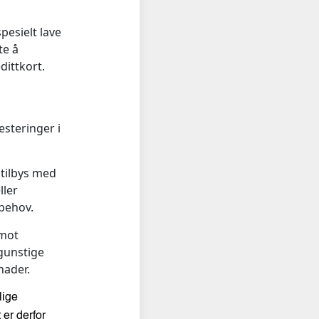
pesielt lave
te å
dittkort.
steringer i
tilbys med
ller
behov.
 mot
 gunstige
nader.
lige
 er derfor