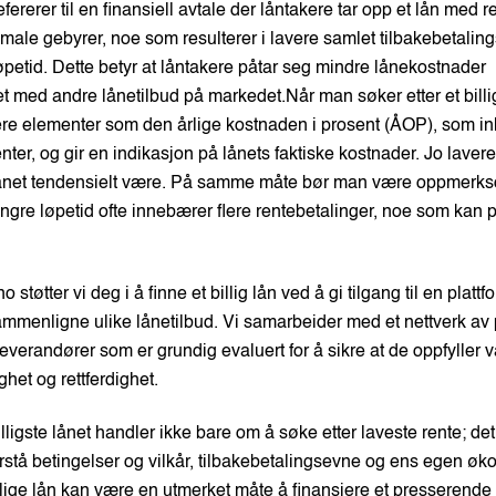
refererer til en finansiell avtale der låntakere tar opp et lån med re
male gebyrer, noe som resulterer i lavere samlet tilbakebetaling
øpetid. Dette betyr at låntakere påtar seg mindre lånekostnader
 med andre lånetilbud på markedet.Når man søker etter et billig
dere elementer som den årlige kostnaden i prosent (ÅOP), som in
nter, og gir en indikasjon på lånets faktiske kostnader. Jo laver
l lånet tendensielt være. På samme måte bør man være oppmerk
engre løpetid ofte innebærer flere rentebetalinger, noe som kan 
støtter vi deg i å finne et billig lån ved å gi tilgang til en platt
ammenligne ulike lånetilbud. Vi samarbeider med et nettverk av p
verandører som er grundig evaluert for å sikre at de oppfyller vå
het og rettferdighet.
illigste lånet handler ikke bare om å søke etter laveste rente; de
rstå betingelser og vilkår, tilbakebetalingsevne og ens egen ø
llige lån kan være en utmerket måte å finansiere et presserende