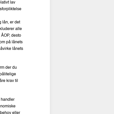
lativt lav
sforpliktelse
 lån, er det
kluderer alle
e ÅOP, desto
som på lånets
påvirke lånets
form der du
ålitelige
re krav til
t handler
konomiske
 behov eller