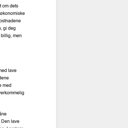
et om dets
de økonomiske
 kostnadene
, gi deg
 billig, men
 med lave
adene
te med
 overkommelig
låne
. Den lave