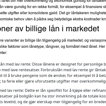
t lånet blir mer overkommelig og økonomisk gunstig for låntakere
 lån være gunstig for en rekke formål, for eksempel å finansiere s
ette utgifter eller konsolidere gjeld. Det gir låntakeren muligheten
omiske behov uten å pådra seg betydelige ekstra kostnader knytt
ner av billige lån i markedet
ere varianter av billige lån tilgjengelig på markedet, og variasjo
ike faktorer som lånetype, långiver, og formålet med lånet. Her
nter:
ån med lav rente:
Disse lånene er designet for personlige 
te med lave rentesatser. Forbrukslån med lav rente gir lånta
itet til å bruke pengene som de ønsker, for eksempel til å bet
, ta ferie eller gjøre uforutsette utgifter mer overkommelig
med lav rente:
Dette er lån spesifikt for å kjøpe eller refinan
esatser på boliglån kan ha stor innvirkning på de totale k
ts levetid, og de gjør eierskap mer tilgjengelig for en bred