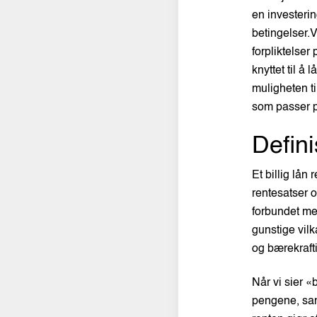
en investerin
betingelser.V
forpliktelse
knyttet til 
muligheten ti
som passer p
Defini
Et billig lån 
rentesatser 
forbundet med
gunstige vilk
og bærekrafti
Når vi sier «
pengene, samt