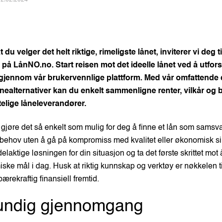
t du velger det helt riktige, rimeligste lånet, inviterer vi deg t
 på LånNO.no. Start reisen mot det ideelle lånet ved å utfor
r gjennom vår brukervennlige plattform. Med vår omfattende
ånealternativer kan du enkelt sammenligne renter, vilkår og 
itelige låneleverandører.
å gjøre det så enkelt som mulig for deg å finne et lån som samsv
ehov uten å gå på kompromiss med kvalitet eller økonomisk si
elaktige løsningen for din situasjon og ta det første skrittet mot 
ske mål i dag. Husk at riktig kunnskap og verktøy er nøkkelen ti
bærekraftig finansiell fremtid.
undig gjennomgang