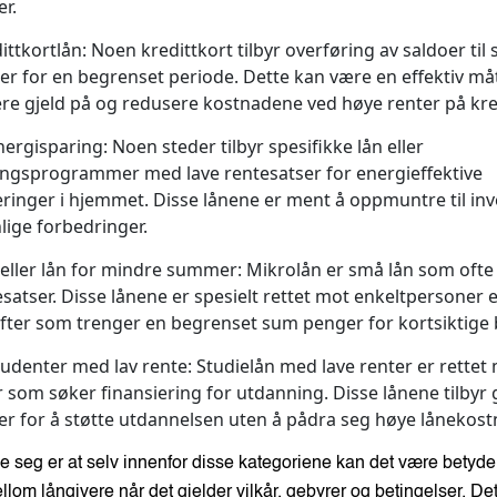
r.
dittkortlån:
Noen kredittkort tilbyr overføring av saldoer til s
er for en begrenset periode. Dette kan være en effektiv må
re gjeld på og redusere kostnadene ved høye renter på kre
nergisparing:
Noen steder tilbyr spesifikke lån eller
ingsprogrammer med lave rentesatser for energieffektive
inger i hjemmet. Disse lånene er ment å oppmuntre til inve
lige forbedringer.
eller lån for mindre summer:
Mikrolån er små lån som ofte 
esatser. Disse lånene er spesielt rettet mot enkeltpersoner e
ter som trenger en begrenset sum penger for kortsiktige 
tudenter med lav rente:
Studielån med lave renter er rettet
 som søker finansiering for utdanning. Disse lånene tilbyr
er for å støtte utdannelsen uten å pådra seg høye lånekost
e seg er at selv innenfor disse kategoriene kan det være betyde
ellom långivere når det gjelder vilkår, gebyrer og betingelser. Det