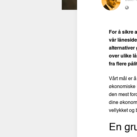
For å sikre a
vår låneside
alternative
over ulike l
fra flere pål
Vårt mål er 
økonomiske b
den mest ford
dine økonomi
vellykket og 
En gr