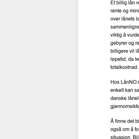
Et billig lån 
rente og mini
over lånets l
sammenlignet
viktig å vur
gebyrer og re
billigere vi
løpetid, da l
totalkostnad.
Hos LånNO.no 
enkelt kan s
danske lånele
gjennomsiktig
Å finne det b
også om å fo
situasjon. Bi