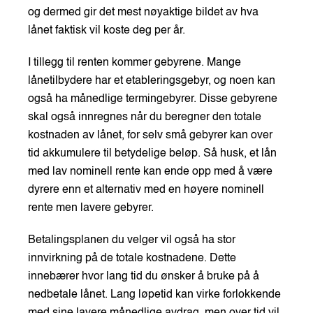
og dermed gir det mest nøyaktige bildet av hva
lånet faktisk vil koste deg per år.
I tillegg til renten kommer gebyrene. Mange
lånetilbydere har et etableringsgebyr, og noen kan
også ha månedlige termingebyrer. Disse gebyrene
skal også innregnes når du beregner den totale
kostnaden av lånet, for selv små gebyrer kan over
tid akkumulere til betydelige beløp. Så husk, et lån
med lav nominell rente kan ende opp med å være
dyrere enn et alternativ med en høyere nominell
rente men lavere gebyrer.
Betalingsplanen du velger vil også ha stor
innvirkning på de totale kostnadene. Dette
innebærer hvor lang tid du ønsker å bruke på å
nedbetale lånet. Lang løpetid kan virke forlokkende
med sine lavere månedlige avdrag, men over tid vil