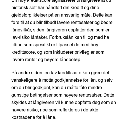
En høy kredittscore signaliserer til långivere at du
historisk sett har håndtert din kreditt og dine
gjeldsforpliktelser på en ansvarlig måte. Dette kan
føre til at du blir tilbudt lavere rentesatser og bedre
lånevilkår, siden långiveren oppfatter deg som en
lav-risiko låntaker. Forbrukslån kan til og med ha
tilbud som spesifikt er tilpasset de med høy
kredittscore, og som inkluderer privilegier som
lavere renter og høyere lånebeløp.
På andre siden, en lav kredittscore kan gjøre det
vanskeligere å motta godkjennelse for lån, og selv
om du blir godkjent, kan du måtte tåle mindre
gunstige betingelser som høyere rentesatser. Dette
skyldes at långiveren vil kunne oppfatte deg som en
høyere risiko, noe som reflekteres i de økte
kostnadene for å låne.