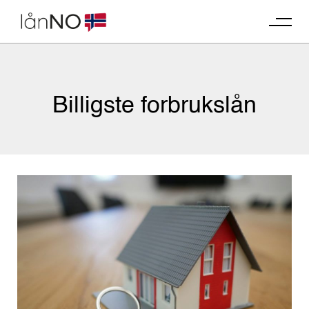
Skip
to
content
Billigste forbrukslån