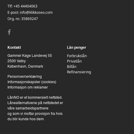
Tlf:
+45 44404063
E-post:
info@klikkoseo.com
Org. nr.:
35869247
Kontakt
Lån penger
Forbrukslån
Gammel Køge Landevej 55
Privatlån
2500 Valby
Billån
København, Danmark
Refinansiering
Personvernerklæring
Informasjonskapsler (cookies)
Informasjon om reklamer
LånNO er et kommersielt nettsted.
Lånealternativene på nettstedet er
våre samarbeidspartnere
og som vi mottar provisjon fra hvis
du blir kunde hos dem.