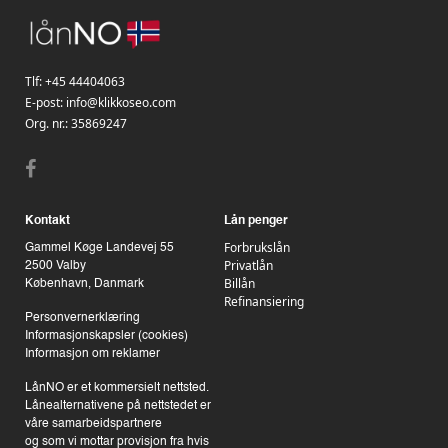
Tlf:
+45 44404063
E-post:
info@klikkoseo.com
Org. nr.:
35869247
Kontakt
Lån penger
Forbrukslån
Gammel Køge Landevej 55
Privatlån
2500 Valby
Billån
København, Danmark
Refinansiering
Personvernerklæring
Informasjonskapsler (cookies)
Informasjon om reklamer
LånNO er et kommersielt nettsted.
Lånealternativene på nettstedet er
våre samarbeidspartnere
og som vi mottar provisjon fra hvis