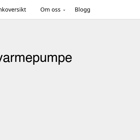
nkoversikt
Om oss
Blogg
re varmepumpe