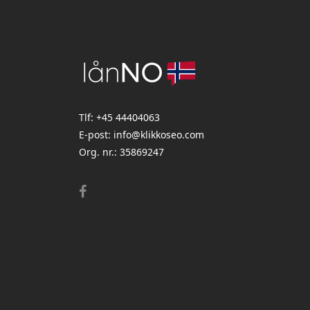
Tlf:
+45 44404063
E-post:
info@klikkoseo.com
Org. nr.:
35869247