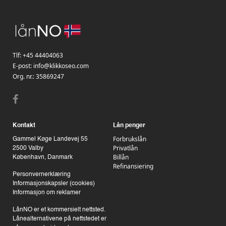
Tlf:
+45 44404063
E-post:
info@klikkoseo.com
Org. nr.:
35869247
Kontakt
Lån penger
Forbrukslån
Gammel Køge Landevej 55
Privatlån
2500 Valby
Billån
København, Danmark
Refinansiering
Personvernerklæring
Informasjonskapsler (cookies)
Informasjon om reklamer
LånNO er et kommersielt nettsted.
Lånealternativene på nettstedet er