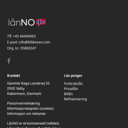
Tlf:
+45 44404063
E-post:
info@klikkoseo.com
Org. nr.:
35869247
Kontakt
Lån penger
Forbrukslån
Gammel Køge Landevej 55
Privatlån
2500 Valby
Billån
København, Danmark
Refinansiering
Personvernerklæring
Informasjonskapsler (cookies)
Informasjon om reklamer
LånNO er et kommersielt nettsted.