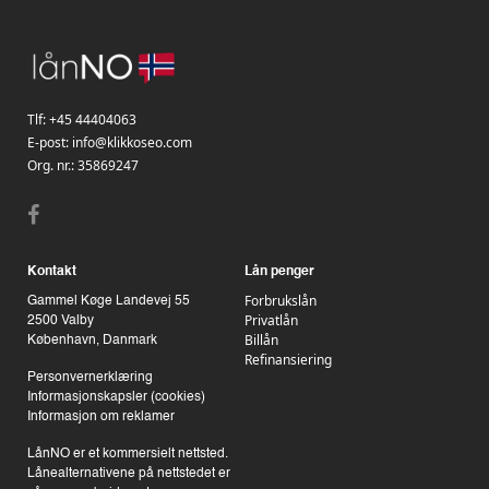
Tlf:
+45 44404063
E-post:
info@klikkoseo.com
Org. nr.:
35869247
Kontakt
Lån penger
Forbrukslån
Gammel Køge Landevej 55
Privatlån
2500 Valby
Billån
København, Danmark
Refinansiering
Personvernerklæring
Informasjonskapsler (cookies)
Informasjon om reklamer
LånNO er et kommersielt nettsted.
Lånealternativene på nettstedet er