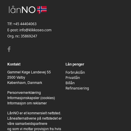
Tlf:
+45 44404063
E-post:
info@klikkoseo.com
Org. nr.:
35869247
Kontakt
Lån penger
Forbrukslån
Gammel Køge Landevej 55
Privatlån
2500 Valby
Billån
København, Danmark
Refinansiering
Personvernerklæring
Informasjonskapsler (cookies)
Informasjon om reklamer
LånNO er et kommersielt nettsted.
Lånealternativene på nettstedet er
våre samarbeidspartnere
og som vi mottar provisjon fra hvis