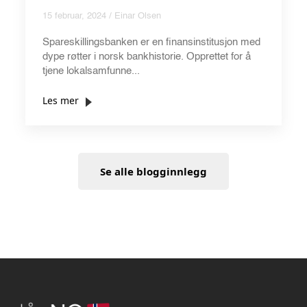
15 februar, 2024 / Einar Olsen
Spareskillingsbanken er en finansinstitusjon med
dype røtter i norsk bankhistorie. Opprettet for å
tjene lokalsamfunne...
Les mer
Se alle blogginnlegg