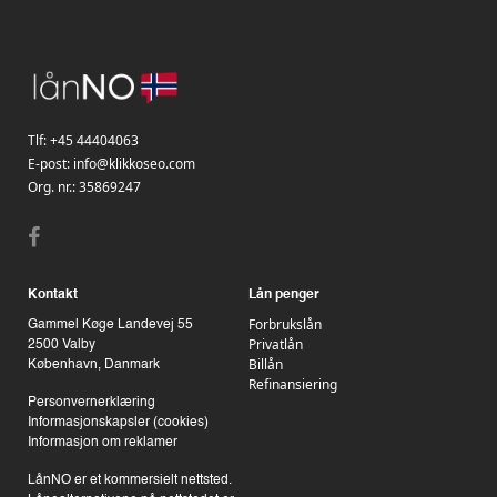
Tlf:
+45 44404063
E-post:
info@klikkoseo.com
Org. nr.:
35869247
Kontakt
Lån penger
Forbrukslån
Gammel Køge Landevej 55
Privatlån
2500 Valby
Billån
København, Danmark
Refinansiering
Personvernerklæring
Informasjonskapsler (cookies)
Informasjon om reklamer
LånNO er et kommersielt nettsted.