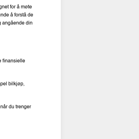
gnet for å møte
unde å forstå de
alg angående din
e finansielle
pel bilkjøp,
 når du trenger