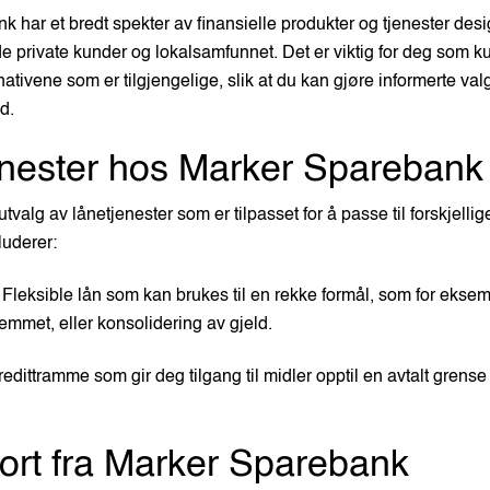
 har et bredt spekter av finansielle produkter og tjenester desi
e private kunder og lokalsamfunnet. Det er viktig for deg som k
ernativene som er tilgjengelige, slik at du kan gjøre informerte v
id.
nester hos Marker Sparebank
utvalg av lånetjenester som er tilpasset for å passe til forskjellig
luderer:
Fleksible lån som kan brukes til en rekke formål, som for eksem
emmet, eller konsolidering av gjeld.
redittramme som gir deg tilgang til midler opptil en avtalt grense
kort fra Marker Sparebank