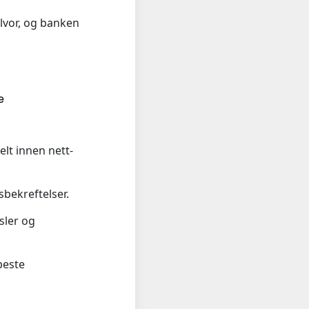
alvor, og banken
e
elt innen nett-
sbekreftelser.
sler og
beste