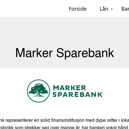
Forside
Lån
Ba
Marker Sparebank
 representerer en solid finansinstitusjon med dype røtter i lo
istorikk som strekker seg over mange år, har banken vokst hånd