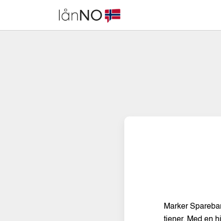
Skip
to
content
Marker Sparebank
tjener. Med en h