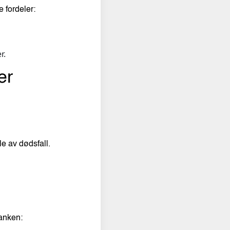
e fordeler:
r.
er
le av dødsfall.
anken: