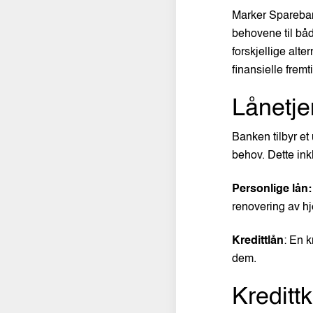
Marker Sparebank
behovene til båd
forskjellige alt
finansielle fremt
Lånetje
Banken tilbyr et 
behov. Dette ink
Personlige lån:
renovering av hj
Kredittlån
: En k
dem.
Kreditt