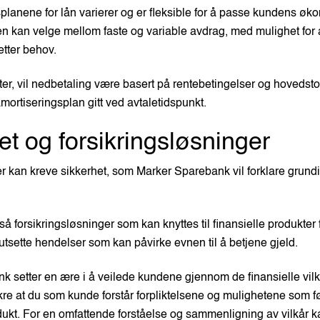
planene for lån varierer og er fleksible for å passe kundens ø
n kan velge mellom faste og variable avdrag, med mulighet for 
etter behov.
tter, vil nedbetaling være basert på rentebetingelser og hovedsto
mortiseringsplan gitt ved avtaletidspunkt.
et og forsikringsløsninger
r kan kreve sikkerhet, som Marker Sparebank vil forklare grund
så forsikringsløsninger som kan knyttes til finansielle produkter 
tsette hendelser som kan påvirke evnen til å betjene gjeld.
k setter en ære i å veilede kundene gjennom de finansielle vil
kre at du som kunde forstår forpliktelsene og mulighetene som 
ukt. For en omfattende forståelse og sammenligning av vilkår k