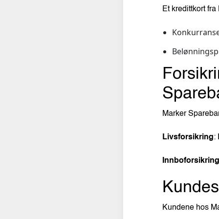
Et kredittkort f
Konkurransed
Belønningsp
Forsikr
Spareb
Marker Sparebank
Livsforsikring
:
Innboforsikring
Kundes
Kundene hos Mar