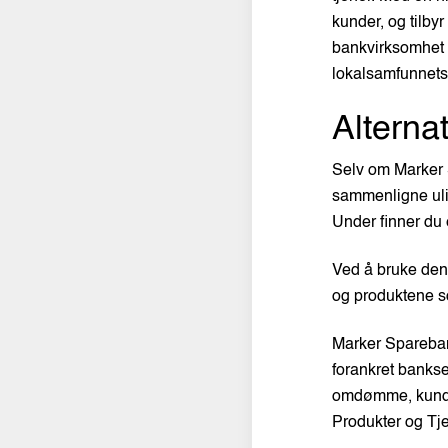
kunder, og tilbyr
bankvirksomhet er
lokalsamfunnets
Alterna
Selv om Marker S
sammenligne ulik
Under finner du 
Ved å bruke den
og produktene so
Marker Sparebank 
forankret bankser
omdømme, kundes
Produkter og Tj