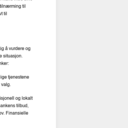
tilnærming til
 til
ig å vurdere og
e situasjon.
nker:
ige tjenestene
 valg.
sjonell og lokalt
bankens tilbud,
. Finansielle