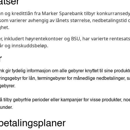
atser
ån og kredittlån fra Marker Sparebank tilbyr konkurransed
som varierer avhengig av lånets størrelse, nedbetalingstid
ghet.
, inkludert høyrentekontoer og BSU, har varierte rentesats
år og innskuddsbeløp.
r
 gir tydelig informasjon om alle gebyrer knyttet til sine produkt
ringsgebyr for lån, termingebyrer for månedlige nedbetalinger, 
gebyrer.
tilby gebyrfrie perioder eller kampanjer for visse produkter, 
kunder.
betalingsplaner