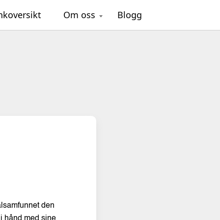
nkoversikt
Om oss
Blogg
kalsamfunnet den
 i hånd med sine