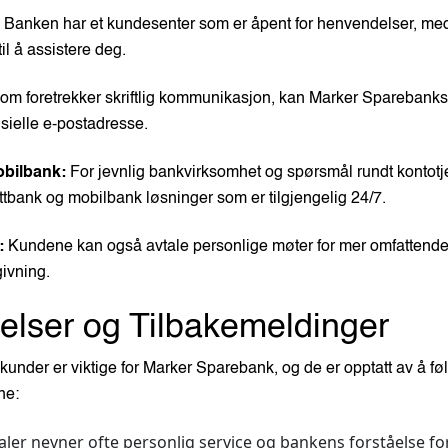
Banken har et kundesenter som er åpent for henvendelser, med 
il å assistere deg.
som foretrekker skriftlig kommunikasjon, kan Marker Sparebank
isielle e-postadresse.
bilbank:
For jevnlig bankvirksomhet og spørsmål rundt kontotj
tbank og mobilbank løsninger som er tilgjengelig 24/7.
:
Kundene kan også avtale personlige møter for mer omfattende 
ivning.
lser og Tilbakemeldinger
kunder er viktige for Marker Sparebank, og de er opptatt av å fø
ne:
aler nevner ofte personlig service og bankens forståelse fo