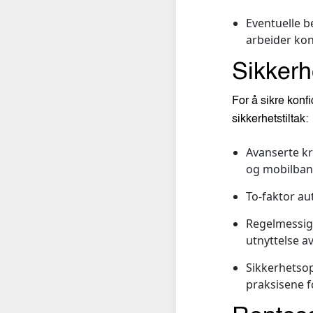
Eventuelle b
arbeider kon
Sikkerhe
For å sikre konf
sikkerhetstiltak:
Avanserte kr
og mobilbank
To-faktor au
Regelmessige
utnyttelse a
Sikkerhetsop
praksisene f