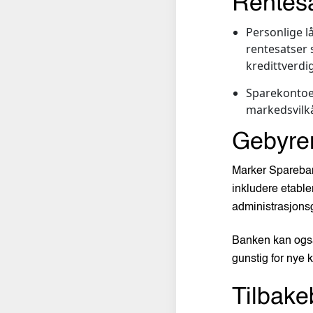
Rentes
Personlige l
rentesatser 
kredittverdi
Sparekontoer
markedsvilk
Gebyre
Marker Sparebank
inkludere etable
administrasjons
Banken kan også 
gunstig for nye 
Tilbake