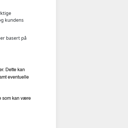
yktige
 og kundens
er basert på
er. Dette kan
samt eventuelle
noe som kan være