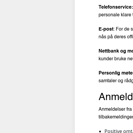
Telefonservice:
personale klare t
E-post
: For de 
nås på deres off
Nettbank og mo
kunder bruke net
Personlig møte
samtaler og rådg
Anmelde
Anmeldelser fra 
tilbakemeldinge
Positive omt