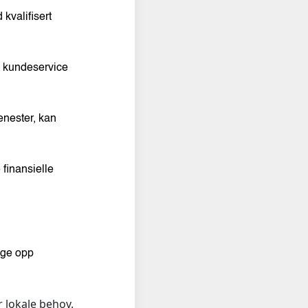
kvalifisert
s kundeservice
enester, kan
finansielle
lge opp
r lokale behov.