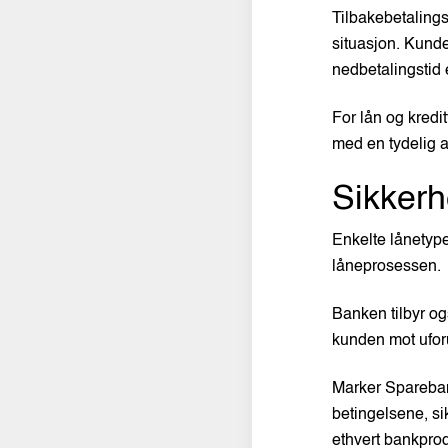
Tilbakebetalings
situasjon. Kunde
nedbetalingstid 
For lån og kredi
med en tydelig a
Sikkerh
Enkelte lånetype
låneprosessen.
Banken tilbyr og
kunden mot uforu
Marker Spareban
betingelsene, si
ethvert bankprod