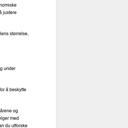
konomiske
å justere
lens størrelse,
ig under
for å beskytte
kårene og
følger med
an du utforske