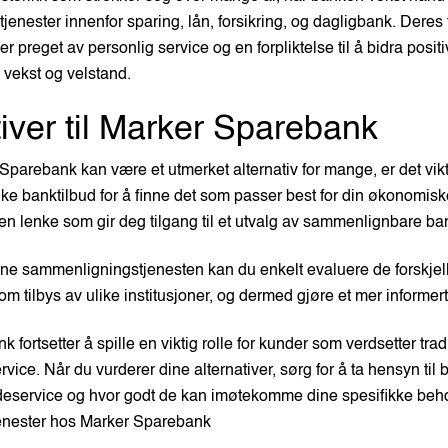
 tjenester innenfor sparing, lån, forsikring, og dagligbank. Deres 
 preget av personlig service og en forpliktelse til å bidra positivt
 vekst og velstand.
tiver til Marker Sparebank
parebank kan være et utmerket alternativ for mange, er det vikt
e banktilbud for å finne det som passer best for din økonomisk
en lenke som gir deg tilgang til et utvalg av sammenlignbare ba
ne sammenligningstjenesten kan du enkelt evaluere de forskjell
m tilbys av ulike institusjoner, og dermed gjøre et mer informert
fortsetter å spille en viktig rolle for kunder som verdsetter tradi
vice. Når du vurderer dine alternativer, sørg for å ta hensyn til 
ervice og hvor godt de kan imøtekomme dine spesifikke behov
enester hos Marker Sparebank