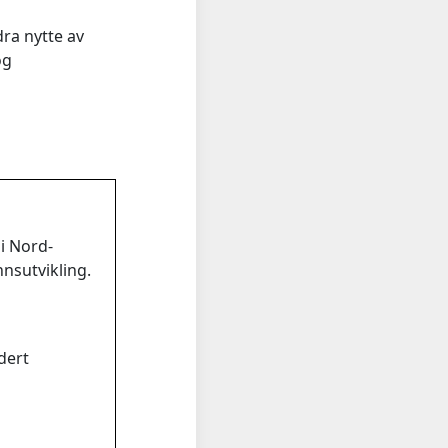
ra nytte av
og
i Nord-
nnsutvikling.
dert