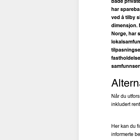
både privat
har spareban
ved å tilby
dimensjon.
Norge, har s
lokalsamfunn
tilpasnings
fastholdels
samfunnsen
Altern
Når du utfors
inkludert ren
Her kan du f
informerte b