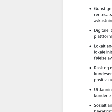
Gunstige 
rentesats
avkastni
Digitale 
plattform
Lokalt e
lokale in
følelse av
Rask og e
kundeserv
positiv k
Utdannin
kundene 
Sosialt a
bærekraft