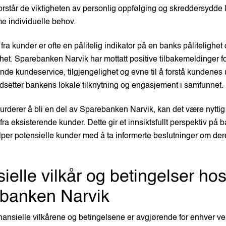
forstår de viktigheten av personlig oppfølging og skreddersydde 
 individuelle behov.
ra kunder er ofte en pålitelig indikator på en banks pålitelighet
het. Sparebanken Narvik har mottatt positive tilbakemeldinger fo
e kundeservice, tilgjengelighet og evne til å forstå kundenes 
setter bankens lokale tilknytning og engasjement i samfunnet.
urderer å bli en del av Sparebanken Narvik, kan det være nyttig 
ra eksisterende kunder. Dette gir et innsiktsfullt perspektiv på
lper potensielle kunder med å ta informerte beslutninger om dere
ielle vilkår og betingelser ho
banken Narvik
inansielle vilkårene og betingelsene er avgjørende for enhver ve