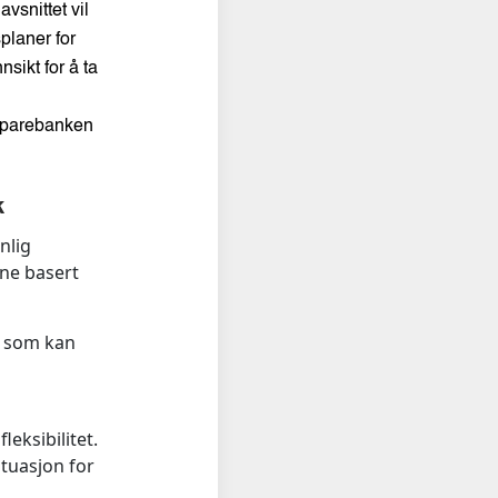
vsnittet vil
planer for
sikt for å ta
«Sparebanken
k
nlig
ene basert
r som kan
eksibilitet.
ituasjon for