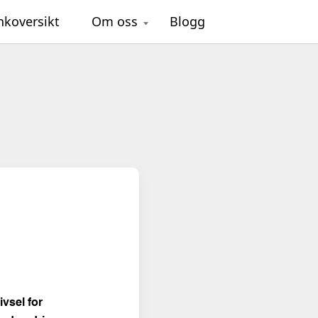
nkoversikt
Om oss
Blogg
vsel for