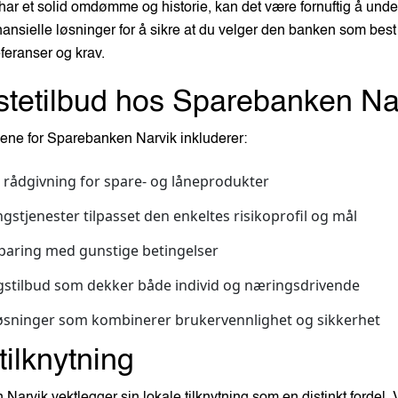
har et solid omdømme og historie, kan det være fornuftig å und
inansielle løsninger for å sikre at du velger den banken som bes
feranser og krav.
stetilbud hos Sparebanken Na
ne for Sparebanken Narvik inkluderer:
 rådgivning for spare- og låneprodukter
ngstjenester tilpasset den enkeltes risikoprofil og mål
paring med gunstige betingelser
gstilbud som dekker både individ og næringsdrivende
løsninger som kombinerer brukervennlighet og sikkerhet
tilknytning
arvik vektlegger sin lokale tilknytning som en distinkt fordel.