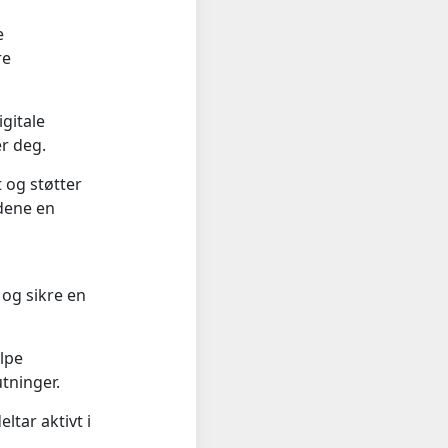
e
re
gitale
er deg.
 og støtter
ndene en
 og sikre en
elpe
tninger.
tar aktivt i