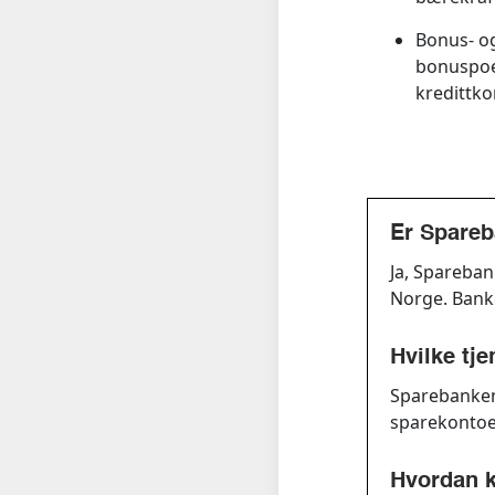
Bonus- o
bonuspoe
kredittk
Er Spareb
Ja, Spareban
Norge. Banke
Hvilke tj
Sparebanken 
sparekontoer
Hvordan k