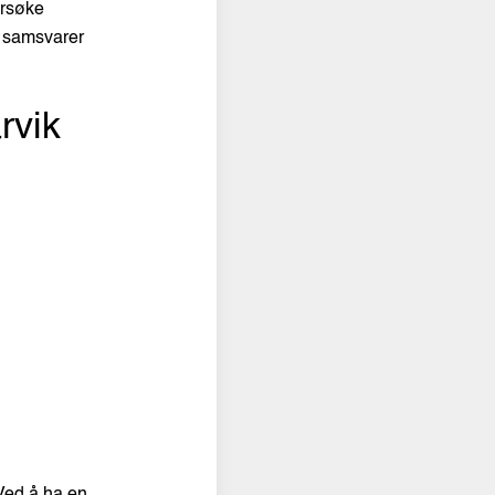
ersøke
t samsvarer
rvik
 Ved å ha en