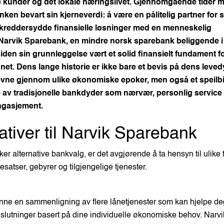
e kunder og det lokale næringslivet. Gjennomgående tider 
ken bevart sin kjerneverdi: å være en pålitelig partner for 
 skreddersydde finansielle løsninger med en menneskelig
Narvik Sparebank, en mindre norsk sparebank beliggende i
iden sin grunnleggelse vært et solid finansielt fundament f
et. Dens lange historie er ikke bare et bevis på dens leved
evne gjennom ulike økonomiske epoker, men også et speilb
e av tradisjonelle bankdyder som nærvær, personlig service
gasjement.
ativer til Narvik Sparebank
ker alternative bankvalg, er det avgjørende å ta hensyn til ulike f
tesatser, gebyrer og tilgjengelige tjenester.
inne en sammenligning av flere lånetjenester som kan hjelpe de
eslutninger basert på dine individuelle økonomiske behov. Narv