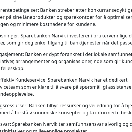
rentebetingelser:
Banken streber etter konkurransedyktig
er på sine låneprodukter og sparekontoer for å optimalise
ngen og minimere kostnadene for kundene.
løsninger:
Sparebanken Narvik investerer i brukervennlige di
er, som gir deg enkel tilgang til banktjenester når det pass
ngasjement:
Banken er dypt forankret i det lokale samfunnet
itiativer, arrangementer og organisasjoner, noe som gir ku
 fellesskap.
ffektiv Kundeservice:
Sparebanken Narvik har et dedikert
iceteam som er klare til å svare på spørsmål, gi assistanse
undeopplevelse.
gsressurser:
Banken tilbyr ressurser og veiledning for å hj
med å forstå økonomiske konsepter og ta informerte beslu
nsvar:
Sparebanken Narvik tar samfunnsansvar alvorlig og del
sinitiativer og miljøvennlige prosjekter.