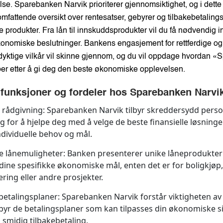
e. Sparebanken Narvik prioriterer gjennomsiktighet, og i dette a
omfattende oversikt over rentesatser, gebyrer og tilbakebetalings
 produkter. Fra lån til innskuddsprodukter vil du få nødvendig inn
konomiske beslutninger. Bankens engasjement for rettferdige og
yktige vilkår vil skinne gjennom, og du vil oppdage hvordan 
ber etter å gi deg den beste økonomiske opplevelsen.
 funksjoner og fordeler hos Sparebanken Narvi
 rådgivning:
Sparebanken Narvik tilbyr skreddersydd perso
g for å hjelpe deg med å velge de beste finansielle løsning
ndividuelle behov og mål.
e lånemuligheter:
Banken presenterer unike låneprodukte
 dine spesifikke økonomiske mål, enten det er for boligkjøp,
ering eller andre prosjekter.
 betalingsplaner:
Sparebanken Narvik forstår viktigheten av fl
lbyr de betalingsplaner som kan tilpasses din økonomiske s
n smidig tilbakebetaling.