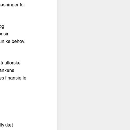
løsninger for
 og
r sin
unike behov.
å utforske
 bankens
s finansielle
s
llykket