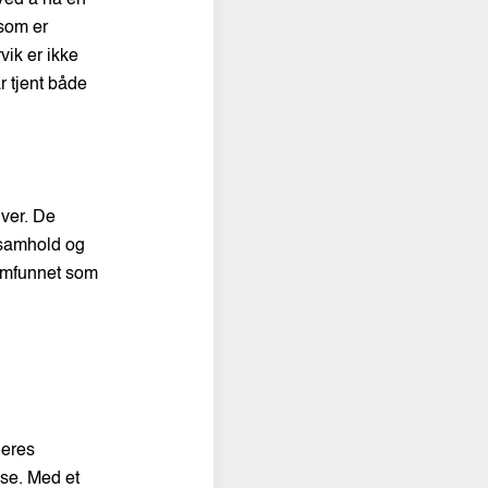
 som er
vik er ikke
r tjent både
iver. De
 samhold og
samfunnet som
deres
ise. Med et