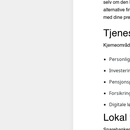
selv om den 
alternative f
med dine pre
Tjene
Kjerneområde
Personlig
Investeri
Pensjons
Forsikrin
Digitale 
Lokal 
Sparebanken N