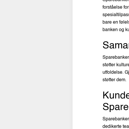
forståelse fo
spesialtilpa
bare en følel
banken og k
Samar
Sparebanken N
støtter kult
utfoldelse. 
støtter dem.
Kunde
Spare
Sparebanken N
dedikerte te