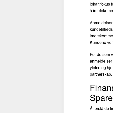
lokalt fokus 
å imøtekomme
Anmeldelser f
kundetilfreds
imøtekommend
Kundene verd
For de som v
anmeldelser f
ytelse og hje
partnerskap.
Finans
Spare
Å forstå de f