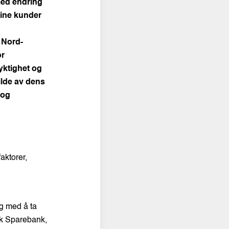
med endring
sine kunder
 Nord-
or
yktighet og
ilde av dens
 og
aktorer,
g med å ta
ik Sparebank,