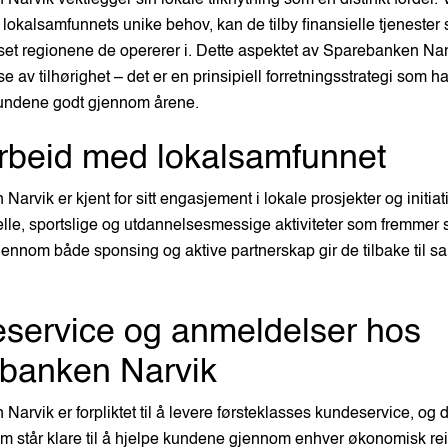
r lokalsamfunnets unike behov, kan de tilby finansielle tjenester
sset regionene de opererer i. Dette aspektet av Sparebanken Nar
se av tilhørighet – det er en prinsipiell forretningsstrategi som ha
undene godt gjennom årene.
beid med lokalsamfunnet
arvik er kjent for sitt engasjement i lokale prosjekter og initiat
urelle, sportslige og utdannelsesmessige aktiviteter som fremmer
Gjennom både sponsing og aktive partnerskap gir de tilbake til 
service og anmeldelser hos
banken Narvik
arvik er forpliktet til å levere førsteklasses kundeservice, og 
am står klare til å hjelpe kundene gjennom enhver økonomisk re