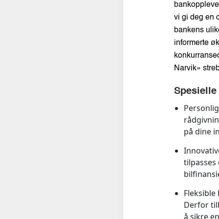
bankopplevels
vi gi deg en 
bankens ulike
informerte ø
konkurransed
Narvik» stre
Spesielle
Personlig
rådgivnin
på dine i
Innovativ
tilpasses
bilfinansi
Fleksible
Derfor ti
å sikre e