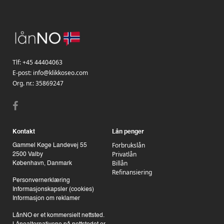
Tlf:
+45 44404063
E-post:
info@klikkoseo.com
Org. nr.:
35869247
Kontakt
Lån penger
Forbrukslån
Gammel Køge Landevej 55
Privatlån
2500 Valby
Billån
København, Danmark
Refinansiering
Personvernerklæring
Informasjonskapsler (cookies)
Informasjon om reklamer
LånNO er et kommersielt nettsted.