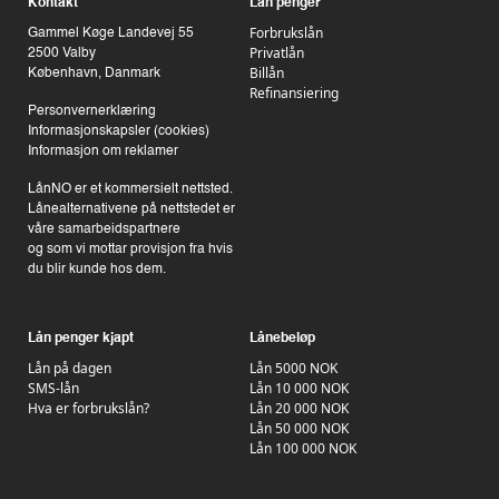
Kontakt
Lån penger
Forbrukslån
Gammel Køge Landevej 55
Privatlån
2500 Valby
Billån
København, Danmark
Refinansiering
Personvernerklæring
Informasjonskapsler (cookies)
Informasjon om reklamer
LånNO er et kommersielt nettsted.
Lånealternativene på nettstedet er
våre samarbeidspartnere
og som vi mottar provisjon fra hvis
du blir kunde hos dem.
Lån penger kjapt
Lånebeløp
Lån på dagen
Lån 5000 NOK
SMS-lån
Lån 10 000 NOK
Hva er forbrukslån?
Lån 20 000 NOK
Lån 50 000 NOK
Lån 100 000 NOK