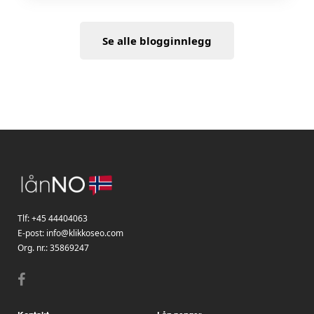
Se alle blogginnlegg
Tlf:
+45 44404063
E-post:
info@klikkoseo.com
Org. nr.:
35869247