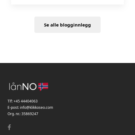
Se alle blogginnlegg
Tlf:
+45 44404063
E-post:
info@klikkoseo.com
Org. nr.:
35869247