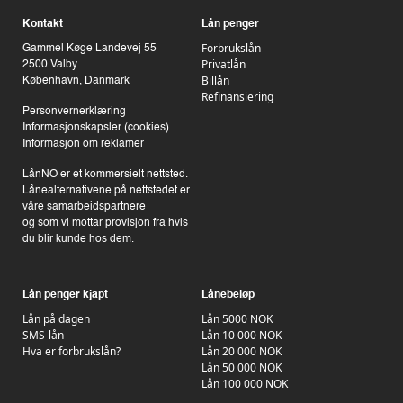
Kontakt
Lån penger
Forbrukslån
Gammel Køge Landevej 55
Privatlån
2500 Valby
Billån
København, Danmark
Refinansiering
Personvernerklæring
Informasjonskapsler (cookies)
Informasjon om reklamer
LånNO er et kommersielt nettsted.
Lånealternativene på nettstedet er
våre samarbeidspartnere
og som vi mottar provisjon fra hvis
du blir kunde hos dem.
Lån penger kjapt
Lånebeløp
Lån på dagen
Lån 5000 NOK
SMS-lån
Lån 10 000 NOK
Hva er forbrukslån?
Lån 20 000 NOK
Lån 50 000 NOK
Lån 100 000 NOK