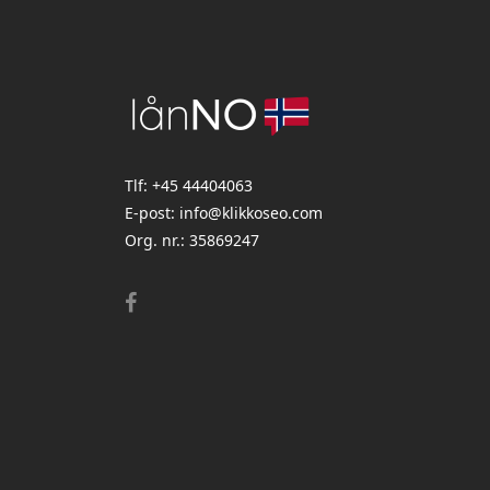
Tlf:
+45 44404063
E-post:
info@klikkoseo.com
Org. nr.:
35869247