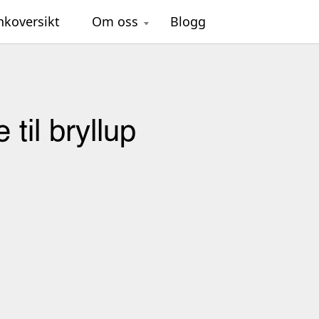
nkoversikt
Om oss
Blogg
 til bryllup