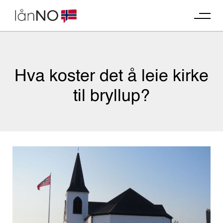
Skip
to
content
Hva koster det å leie kirke
til bryllup?