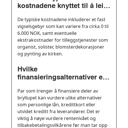
kostnadene knyttet til å leie
en kirke til bryllup?
De typiske kostnadene inkluderer et fast
vigselsgebyr som kan variere fra cirka 0 til
6.000 NOK, samt eventuelle
ekstrakostnader for tilleggstjenester som
organist, solister, blomsterdekorasjoner
og pynting av kirken.
Hvilke
finansieringsalternativer er
tilgjengelige for å dekke
Par som trenger å finansiere deler av
kostnadene ved å leie kirke
bryllupet kan vurdere ulike alternativer
til bryllup?
som personlige lån, kredittkort eller
utvidet kreditt fra leverandører. Det er
viktig å nøye vurdere rentenivået og
tilbakebetalingsvilkårene før man tar opp