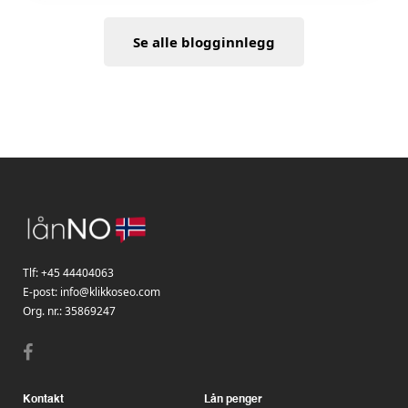
Se alle blogginnlegg
Tlf:
+45 44404063
E-post:
info@klikkoseo.com
Org. nr.:
35869247
Kontakt
Lån penger