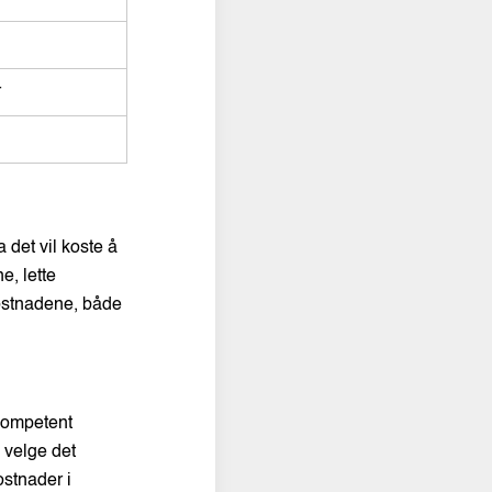
r
 det vil koste å
e, lette
 kostnadene, både
 kompetent
å velge det
ostnader i