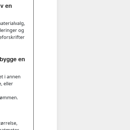
av en
aterialvalg,
leringer og
eforskrifter
å bygge en
et i annen
, eller
edrømmen.
ørrelse,
dratmeter