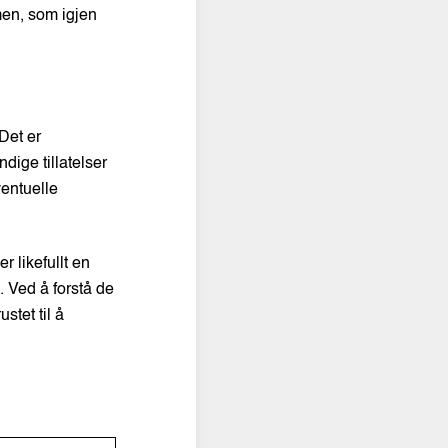
men, som igjen
Det er
dige tillatelser
ventuelle
r likefullt en
 Ved å forstå de
stet til å