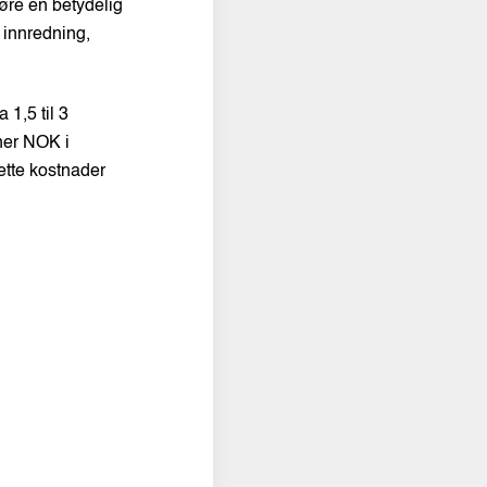
øre en betydelig
 innredning,
 1,5 til 3
oner NOK i
sette kostnader