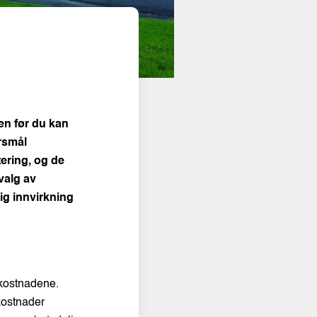
en før du kan
ørsmål
ering, og de
valg av
lig innvirkning
 kostnadene.
 kostnader