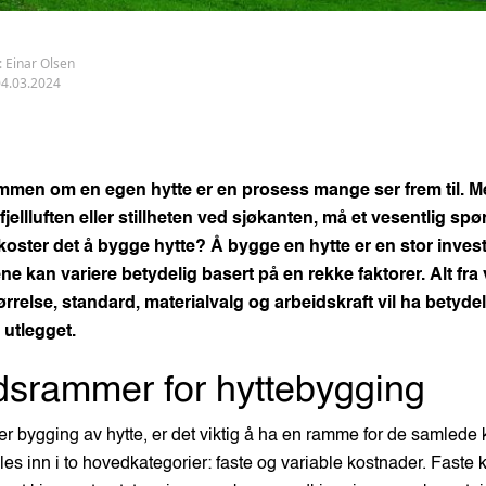
:
Einar Olsen
04.03.2024
ømmen om en egen hytte er en prosess mange ser frem til. M
fjellluften eller stillheten ved sjøkanten, må et vesentlig sp
oster det å bygge hytte? Å bygge en hytte er en stor invest
ne kan variere betydelig basert på en rekke faktorer. Alt fra 
ørrelse, standard, materialvalg og arbeidskraft vil ha betyde
 utlegget.
srammer for hyttebygging
r bygging av hytte, er det viktig å ha en ramme for de samlede
les inn i to hovedkategorier: faste og variable kostnader. Faste