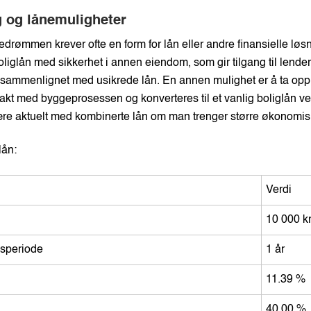
g og lånemuligheter
edrømmen krever ofte en form for lån eller andre finansielle løsn
 boliglån med sikkerhet i annen eiendom, som gir tilgang til lend
te sammenlignet med usikrede lån. En annen mulighet er å ta opp
takt med byggeprosessen og konverteres til et vanlig boliglån ved
e aktuelt med kombinerte lån om man trenger større økonomisk f
lån:
Verdi
10 000 k
gsperiode
1 år
11.39 %
40.00 %