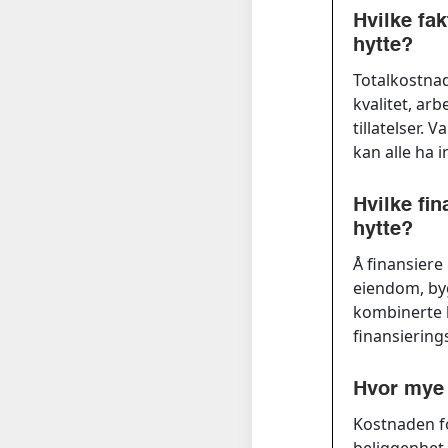
Hvilke fa
hytte?
Totalkostnad
kvalitet, ar
tillatelser. 
kan alle ha 
Hvilke fi
hytte?
Å finansiere
eiendom, byg
kombinerte l
finansiering
Hvor mye 
Kostnaden fo
beliggenhet,