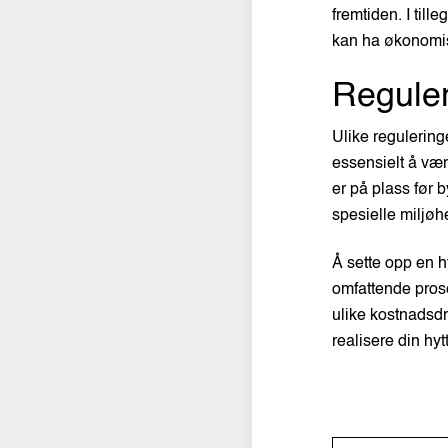
fremtiden. I til
kan ha økonomi
Reguleri
Ulike regulering
essensielt å vær
er på plass før 
spesielle miljø
Å sette opp en hy
omfattende pros
ulike kostnadsdr
realisere din hy