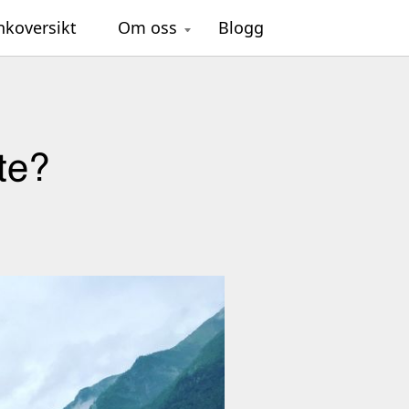
nkoversikt
Om oss
Blogg
te?