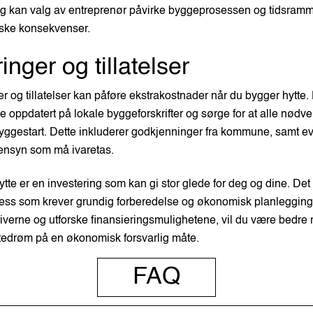
legg kan valg av entreprenør påvirke byggeprosessen og tidsram
ske konsekvenser.
nger og tillatelser
er og tillatelser kan påføre ekstrakostnader når du bygger hytte. 
e oppdatert på lokale byggeforskrifter og sørge for at alle nødven
byggestart. Dette inkluderer godkjenninger fra kommune, samt e
hensyn som må ivaretas.
tte er en investering som kan gi stor glede for deg og dine. Det e
ess som krever grundig forberedelse og økonomisk planlegging.
iverne og utforske finansieringsmulighetene, vil du være bedre ru
ttedrøm på en økonomisk forsvarlig måte.
FAQ