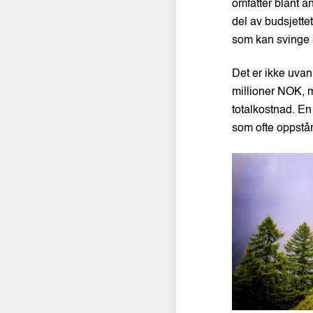
omfatter blant a
del av budsjette
som kan svinge 
Det er ikke uvanl
millioner NOK, m
totalkostnad. En 
som ofte oppstår