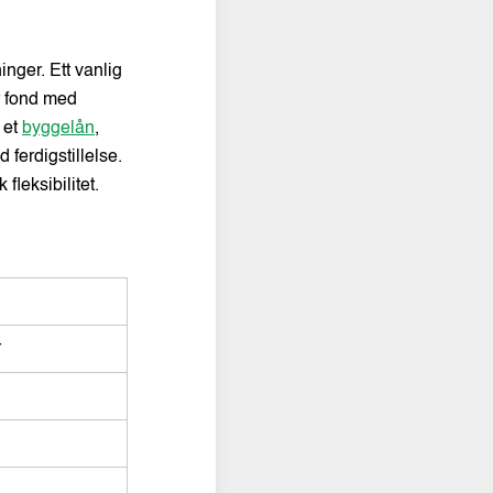
inger. Ett vanlig
er fond med
 et
byggelån
,
 ferdigstillelse.
leksibilitet.
r