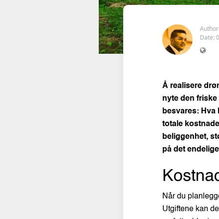
Author
Date: 
Å realisere dr
nyte den friske 
besvares: Hva k
totale kostnade
beliggenhet, st
på det endelige
Kostnad
Når du planlegge
Utgiftene kan de