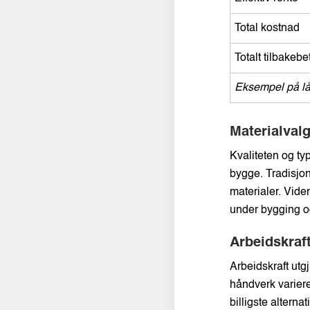
Total kostnad
Totalt tilbakeb
Eksempel på l
Materialvalg
Kvaliteten og typ
bygge. Tradisjon
materialer. Vider
under bygging og
Arbeidskraf
Arbeidskraft utg
håndverk varierer
billigste alterna