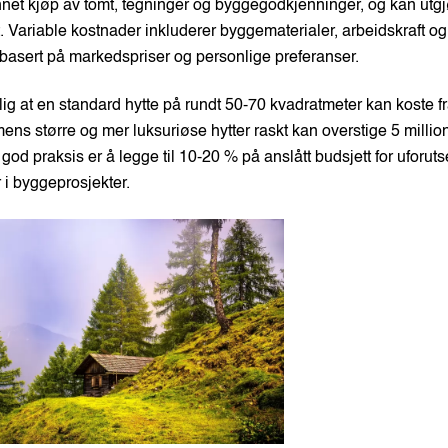
nnet kjøp av tomt, tegninger og byggegodkjenninger, og kan utgj
t. Variable kostnader inkluderer byggematerialer, arbeidskraft og
basert på markedspriser og personlige preferanser.
ig at en standard hytte på rundt 50-70 kvadratmeter kan koste fra
ens større og mer luksuriøse hytter raskt kan overstige 5 milli
god praksis er å legge til 10-20 % på anslått budsjett for uforut
 i byggeprosjekter.