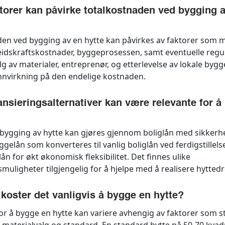
ktorer kan påvirke totalkostnaden ved bygging 
en ved bygging av en hytte kan påvirkes av faktorer som m
beidskraftskostnader, byggeprosessen, samt eventuelle regu
Valg av materialer, entreprenør, og etterlevelse av lokale bygg
innvirkning på den endelige kostnaden.
nansieringsalternativer kan være relevante for 
 bygging av hytte kan gjøres gjennom boliglån med sikkerh
gelån som konverteres til vanlig boliglån ved ferdigstillelse
ån for økt økonomisk fleksibilitet. Det finnes ulike
smuligheter tilgjengelig for å hjelpe med å realisere hytt
koster det vanligvis å bygge en hytte?
r å bygge en hytte kan variere avhengig av faktorer som st
 materialvalg og standard. En standard hytte på 50-70 kva