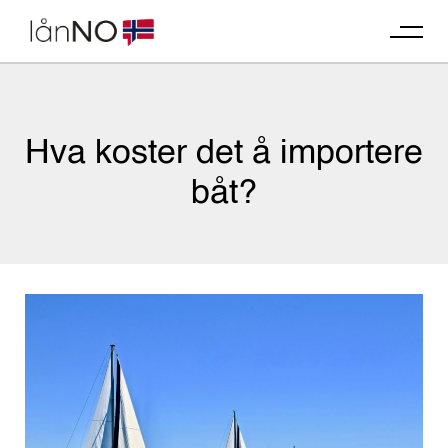
Skip
to
content
Hva koster det å importere
båt?