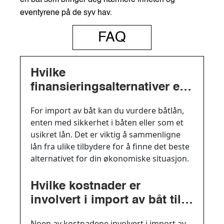
en båt som bringer deg nærmere friheten og
eventyrene på de syv hav.
FAQ
Hvilke
finansieringsalternativer er
tilgjengelige for import av
For import av båt kan du vurdere båtlån,
båt?
enten med sikkerhet i båten eller som et
usikret lån. Det er viktig å sammenligne
lån fra ulike tilbydere for å finne det beste
alternativet for din økonomiske situasjon.
Hvilke kostnader er
involvert i import av båt til
Norge?
Noen av kostnadene involvert i import av