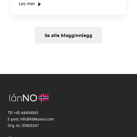
Les mer
Se alle blogginnlegg
Tlf:
+45 44404063
E-post:
info@klikkoseo.com
Org. nr.:
35869247