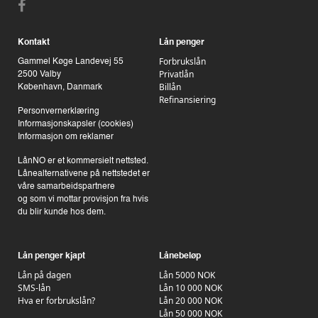
Kontakt
Lån penger
Forbrukslån
Gammel Køge Landevej 55
Privatlån
2500 Valby
Billån
København, Danmark
Refinansiering
Personvernerklæring
Informasjonskapsler (cookies)
Informasjon om reklamer
LånNO er et kommersielt nettsted.
Lånealternativene på nettstedet er
våre samarbeidspartnere
og som vi mottar provisjon fra hvis
du blir kunde hos dem.
Lån penger kjapt
Lånebeløp
Lån på dagen
Lån 5000 NOK
SMS-lån
Lån 10 000 NOK
Hva er forbrukslån?
Lån 20 000 NOK
Lån 50 000 NOK