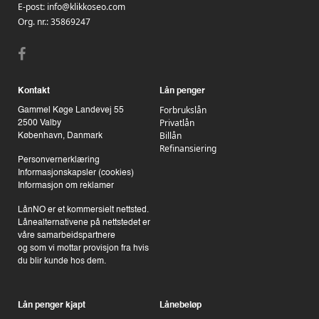
E-post:
info@klikkoseo.com
Org. nr.:
35869247
Kontakt
Lån penger
Forbrukslån
Gammel Køge Landevej 55
Privatlån
2500 Valby
Billån
København, Danmark
Refinansiering
Personvernerklæring
Informasjonskapsler (cookies)
Informasjon om reklamer
LånNO er et kommersielt nettsted.
Lånealternativene på nettstedet er
våre samarbeidspartnere
og som vi mottar provisjon fra hvis
du blir kunde hos dem.
Lån penger kjapt
Lånebeløp