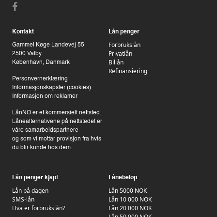
Kontakt
Lån penger
Forbrukslån
Gammel Køge Landevej 55
Privatlån
2500 Valby
Billån
København, Danmark
Refinansiering
Personvernerklæring
Informasjonskapsler (cookies)
Informasjon om reklamer
LånNO er et kommersielt nettsted.
Lånealternativene på nettstedet er
våre samarbeidspartnere
og som vi mottar provisjon fra hvis
du blir kunde hos dem.
Lån penger kjapt
Lånebeløp
Lån på dagen
Lån 5000 NOK
SMS-lån
Lån 10 000 NOK
Hva er forbrukslån?
Lån 20 000 NOK
Lån 50 000 NOK