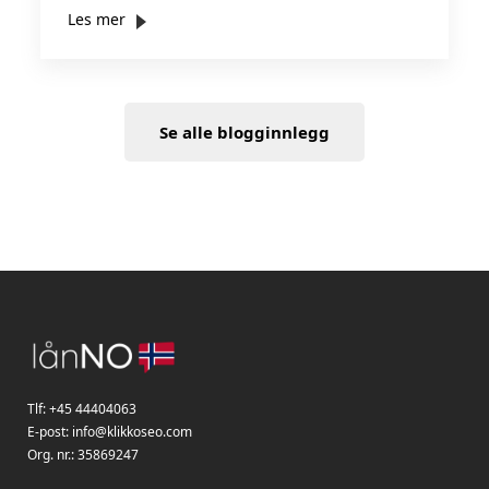
Les mer
Se alle blogginnlegg
Tlf:
+45 44404063
E-post:
info@klikkoseo.com
Org. nr.:
35869247