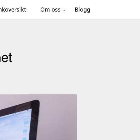
nkoversikt
Om oss
Blogg
het