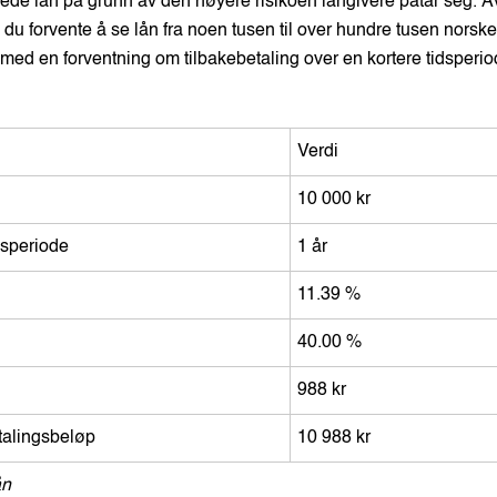
krede lån på grunn av den høyere risikoen långivere påtar seg. 
n du forvente å se lån fra noen tusen til over hundre tusen norsk
te med en forventning om tilbakebetaling over en kortere tidsperi
Verdi
10 000 kr
gsperiode
1 år
11.39 %
40.00 %
988 kr
etalingsbeløp
10 988 kr
ån