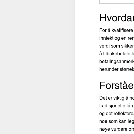
Hvordan
For å kvalifiser
inntekt og en ren
verdi som sikkerh
å tilbakebetale 
betalingsanmerkn
herunder størrel
Forståe
Det er viktig å 
tradisjonelle lå
og det reflekter
noe som kan legg
nøye vurdere om 