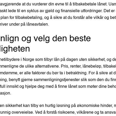
 avgjørende at du vurderer din evne til å tilbakebetale lånet. Uan
skt lede til en syklus av gjeld og finansielle utfordringer. Det er 
 plan for tilbakebetaling, og å sikre at du forstår alle vilkår og be
skriver under på låneavtalen.
lign og velg den beste
igheten
etilbydere i Norge som tilbyr lån på dagen uten sikkerhet, og det
menligne de ulike alternativene. Pris, renter, lånebeløp, tilbake
mdømme, er alle faktorer du bør ta i betraktning. For å sikre at d
tning, benytt gjerne sammenligningstjenester slik som den du fin
full innsikt og hjelpe deg med å finne lånet som møter dine beh
asjon.
en sikkerhet kan tilby en hurtig løsning på økonomiske hinder, 
runnig overveielse. Ved å forstå risikoene, vilkårene og ta ansva