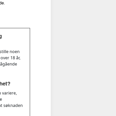
de.
g
stille noen
over 18 år,
 pågående
rhet?
 variere,
me
 at søknaden