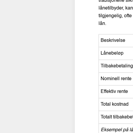
tradisjonelle si
lånetilbyder, ka
tilgjengelig, of
lån.
Beskrivelse
Lånebeløp
Tilbakebetalin
Nominell rente
Effektiv rente
Total kostnad
Totalt tilbakeb
Eksempel på l