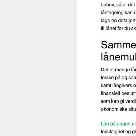
behov, så er det
låntagning kan ra
lage en detaljert
til lånet før du 
Sammen
lånemul
Det er mange lån
forske på og sam
samt långivers o
finansiell beslu
som kan gi verdi
økonomiske situ
Lån på dagen
ut
forsiktighet og g