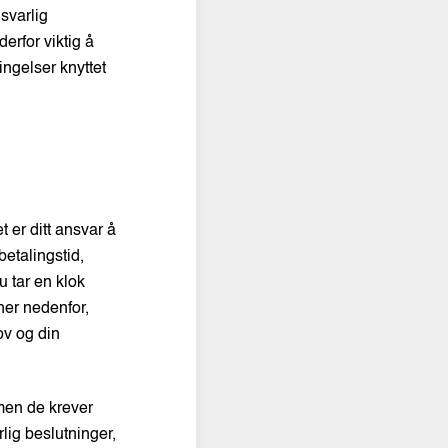
svarlig
derfor viktig å
tingelser knyttet
 er ditt ansvar å
betalingstid,
u tar en klok
ner nedenfor,
ov og din
men de krever
rlig beslutninger,