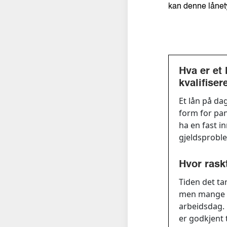
kan denne lånety
Hva er et
kvalifiser
Et lån på da
form for pan
ha en fast i
gjeldsprobl
Hvor raskt
Tiden det ta
men mange l
arbeidsdag. 
er godkjent 