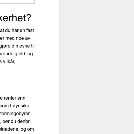
kkerhet?
 at du har en fast
iller med noe av
gjøre din evne til
erende gjeld, og
 vilkår,
e renter enn
 som høyrisiko,
 termingebyrer,
, bør du derfor
kostnadene, og om