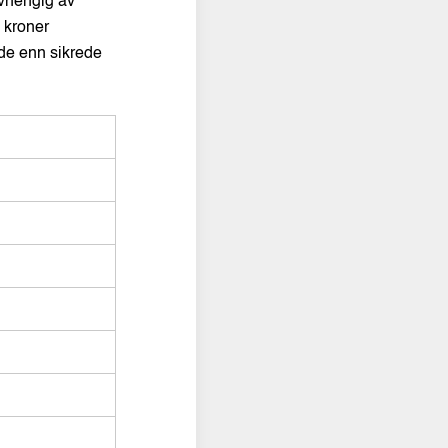
Avhengig av
e kroner
ode enn sikrede