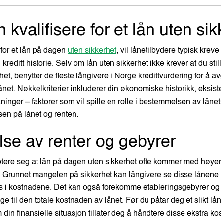
 kvalifisere for et lån uten si
e for et lån på dagen
uten sikkerhet
, vil lånetilbydere typisk kreve
 kreditt historie. Selv om lån uten sikkerhet ikke krever at du st
et, benytter de fleste långivere i Norge kredittvurdering for å av
lånet. Nøkkelkriterier inkluderer din økonomiske historikk, eksist
inger – faktorer som vil spille en rolle i bestemmelsen av lånets
sen på lånet og renten.
lse av renter og gebyrer
notere seg at lån på dagen uten sikkerhet ofte kommer med høyer
n. Grunnet mangelen på sikkerhet kan långivere se disse lånene
es i kostnadene. Det kan også forekomme etableringsgebyrer og
e til den totale kostnaden av lånet. Før du påtar deg et slikt lån
din finansielle situasjon tillater deg å håndtere disse ekstra 