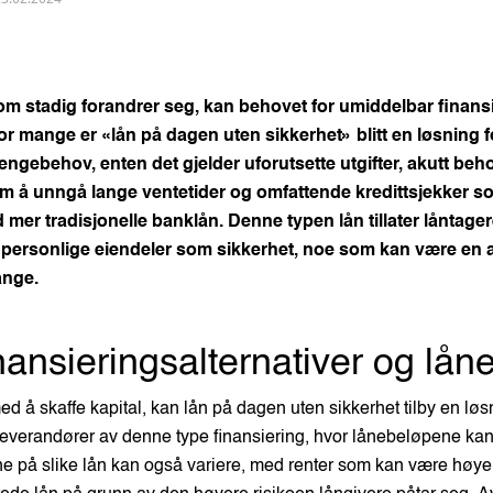
m stadig forandrer seg, kan behovet for umiddelbar finansiel
or mange er «lån på dagen uten sikkerhet» blitt en løsning f
engebehov, enten det gjelder uforutsette utgifter, akutt beh
om å unngå lange ventetider og omfattende kredittsjekker s
mer tradisjonelle banklån. Denne typen lån tillater låntager
e personlige eiendeler som sikkerhet, noe som kan være en a
ange.
inansieringsalternativer og lån
ed å skaffe kapital, kan lån på dagen uten sikkerhet tilby en løs
 leverandører av denne type finansiering, hvor lånebeløpene kan
ne på slike lån kan også variere, med renter som kan være høy