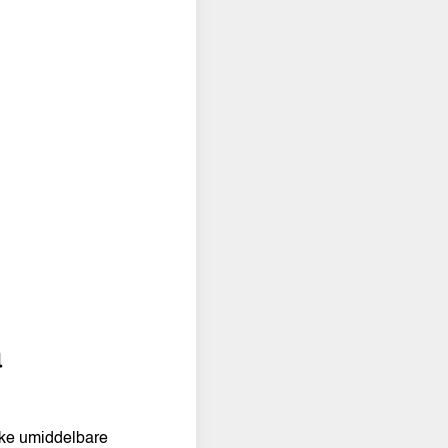
å
ekke umiddelbare