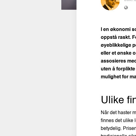
I en økonomi so
oppstå raskt. F
øyeblikkelige p
eller et ønske 
assosieres med 
uten å forplikt
mulighet for m
Ulike f
Når det haster m
finnes det ulike
betydelig. Prise