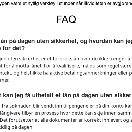
pen være et nyttig verktøy i stunder når likviditeten er avgjøren
FAQ
 lån på dagen uten sikkerhet, og hvordan kan je
e for det?
gen uten sikkerhet er et forbrukslån hvor du ikke trenger å 
t for å motta lånet. For å kvalifisere, må du som regel være 
nntekt, og helst ikke ha aktive betalingsanmerkninger eller
emer.
 kan jeg få utbetalt et lån på dagen uten sikke
r fra søknaden blir sendt inn til pengene er på din konto kan
ångivere tilbyr en prosess hvor dette kan skje innen sam
Det forutsetter at alle dokumenter er korrekt innlevert og
tidlig på dagen.