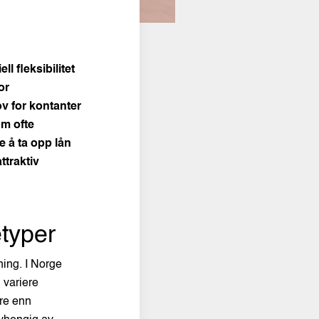
l fleksibilitet
or
ov for kontanter
om ofte
e å ta opp lån
ttraktiv
etyper
ning. I Norge
 variere
ere enn