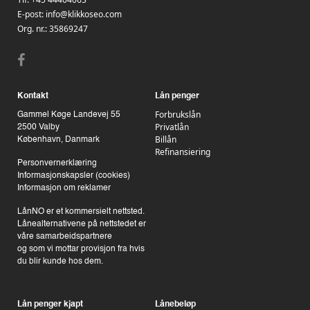
E-post:
info@klikkoseo.com
Org. nr.:
35869247
Kontakt
Lån penger
Forbrukslån
Gammel Køge Landevej 55
Privatlån
2500 Valby
Billån
København, Danmark
Refinansiering
Personvernerklæring
Informasjonskapsler (cookies)
Informasjon om reklamer
LånNO er et kommersielt nettsted.
Lånealternativene på nettstedet er
våre samarbeidspartnere
og som vi mottar provisjon fra hvis
du blir kunde hos dem.
Lån penger kjapt
Lånebeløp