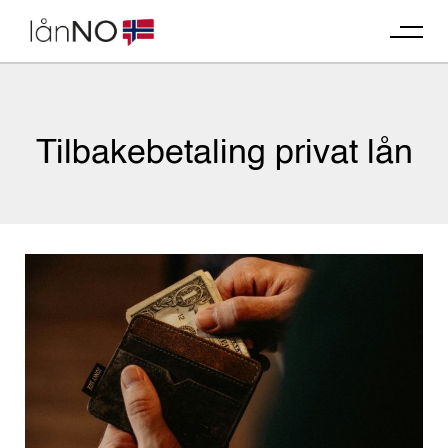
Skip
to
content
Tilbakebetaling privat lån