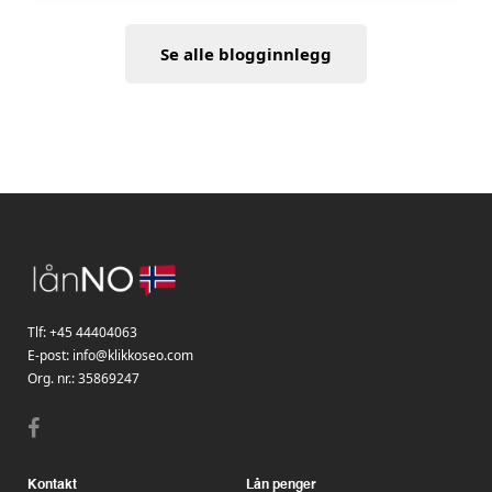
Se alle blogginnlegg
Tlf:
+45 44404063
E-post:
info@klikkoseo.com
Org. nr.:
35869247
Kontakt
Lån penger