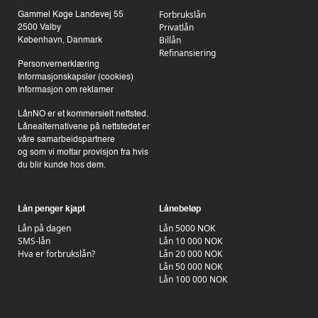
Forbrukslån
Gammel Køge Landevej 55
Privatlån
2500 Valby
Billån
København, Danmark
Refinansiering
Personvernerklæring
Informasjonskapsler (cookies)
Informasjon om reklamer
LånNO er et kommersielt nettsted.
Lånealternativene på nettstedet er
våre samarbeidspartnere
og som vi mottar provisjon fra hvis
du blir kunde hos dem.
Lån penger kjapt
Lånebeløp
Lån på dagen
Lån 5000 NOK
SMS-lån
Lån 10 000 NOK
Hva er forbrukslån?
Lån 20 000 NOK
Lån 50 000 NOK
Lån 100 000 NOK